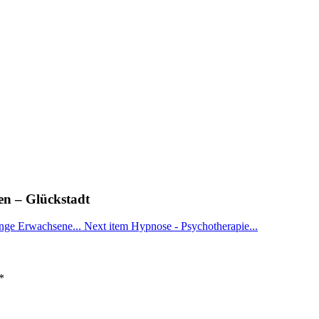
en – Glückstadt
nge Erwachsene...
Next item
Hypnose - Psychotherapie...
*