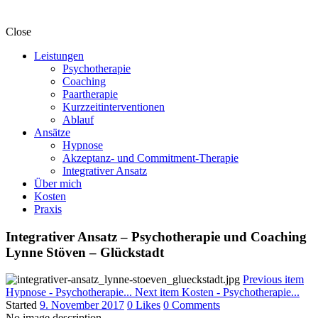
Close
Leistungen
Psychotherapie
Coaching
Paartherapie
Kurzzeitinterventionen
Ablauf
Ansätze
Hypnose
Akzeptanz- und Commitment-Therapie
Integrativer Ansatz
Über mich
Kosten
Praxis
Integrativer Ansatz – Psychotherapie und Coaching
Lynne Stöven – Glückstadt
Previous item
Hypnose - Psychotherapie...
Next item
Kosten - Psychotherapie...
Started
9. November 2017
0
Likes
0
Comments
No image description ...